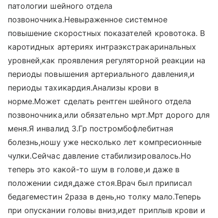
патологии шейного отдела
позвоночника.Невыраженное системное
повышение скоростных показателей кровотока. В
каротидных артериях интраэкстракаринальных
уровней,как проявления регуляторной реакции на
периоды повышения артериального давления,и
периоды тахикардия.Анализы крови в
норме.Может сделать рентген шейного отдела
позвоночника,или обязательно мрт.Мрт дорого для
меня.Я инвалид 3.Гр постромбофлебитная
болезнь,ношу уже несколько лет компресионные
чулки.Сейчас давление стабилизировалось.Но
теперь это какой-то шум в голове,и даже в
положении сидя,даже стоя.Врач был приписал
бедагеместин 2раза в день,но толку мало.Теперь
при опускании головы вниз,идет приплыв крови и