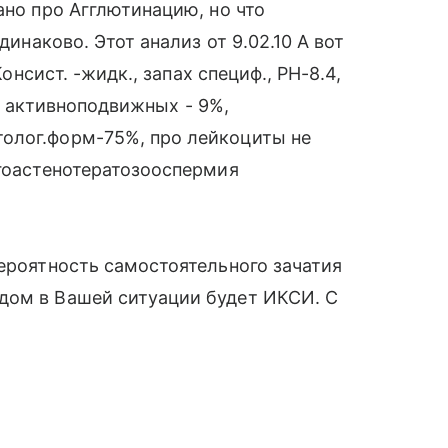
ано про Агглютинацию, но что
динаково. Этот анализ от 9.02.10 А вот
Консист. -жидк., запах специф., РН-8.4,
12, активноподвижных - 9%,
олог.форм-75%, про лейкоциты не
игоастенотератозооспермия
вероятность самостоятельного зачатия
дом в Вашей ситуации будет ИКСИ. С