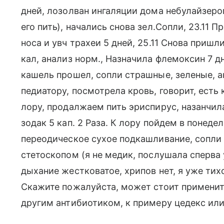
дней, лозолван ингаляции дома небулайзером
его пить), начались снова зел.Сопли, 23.11 
носа и увч трахеи 5 дней, 25.11 Снова пришл
кал, анализ норм., Назначила флемоксин 7 дн
кашель прошел, сопли страшные, зеленые, ан
педиатору, посмотрела кровь, говорит, есть 
лору, продалжаем пить эриспирус, назанчила
зодак 5 кап. 2 Раза. К лору пойдем в понедел
переодическое сухое подкашливание, сопли 
стетоскопом (я не медик, послушала сперва у
дыхание жестковатое, хрипов нет, я уже тих
Скажите пожалуйста, может стоит применит
другим антибиотиком, к примеру цедекс или