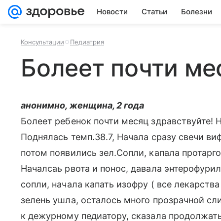
Новости
Статьи
Болезни
Консультации
Педиатрия
Болеет почти ме
анонимно, женщина, 2 года
Болеет ребенок почти месяц здравствуйте! Н
Поднялась темп.38.7, Начала сразу свечи ви
потом появились зел.Сопли, капала протаргол
Началсаь рвота и понос, давала энтерофурил
сопли, начала капать изофру ( все лекарств
зелень ушла, осталось много прозрачной сли
к дежурному педиатору, сказала продолжать