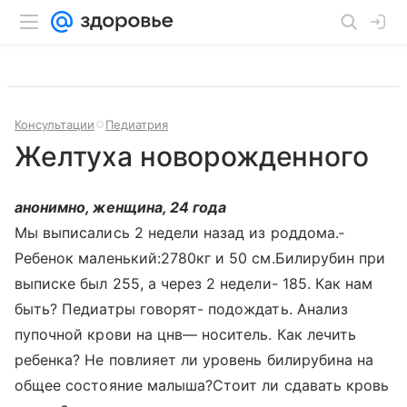
Консультации
Педиатрия
Желтуха новорожденного
анонимно, женщина, 24 года
Мы выписались 2 недели назад из роддома.­
Ребенок маленький:2780кг и 50 см.Билиру­бин при
выписке был 255, а через 2 недел­и- 185. Как нам
быть? Педиатры говорят-­ подождать. Анализ
пупочной крови на цнв­— носитель. Как лечить
ребенка? Не повлияет ли уровень билирубина на
общее состояние малыша?Стоит ли сдавать кровь