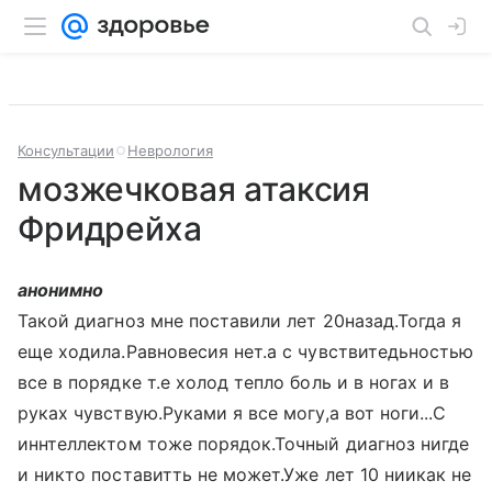
Консультации
Неврология
мозжечковая атаксия
Фридрейха
анонимно
Такой диагноз мне поставили лет 20назад.Тогда я
еще ходила.Равновесия нет.а с чувствитедьностью
все в порядке т.е холод тепло боль и в ногах и в
руках чувствую.Руками я все могу,а вот ноги...С
иннтеллектом тоже порядок.Точный диагноз нигде
и никто поставитть не может.Уже лет 10 ниикак не