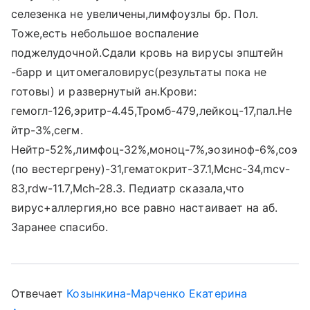
селезенка не увеличены,лимфоузлы бр. Пол.
Тоже,есть небольшое воспаление
поджелудочной.Сдали кровь на вирусы эпштейн
-барр и цитомегаловирус(результаты пока не
готовы) и развернутый ан.Крови:
гемогл-126,эритр-4.45,Тромб-479,лейкоц-17,пал.Не
йтр-3%,сегм.
Нейтр-52%,лимфоц-32%,моноц-7%,эозиноф-6%,соэ
(по вестергрену)-31,гематокрит-37.1,Мснс-34,mcv-
83,rdw-11.7,Mch-28.3. Педиатр сказала,что
вирус+аллергия,но все равно настаивает на аб.
Заранее спасибо.
Отвечает
Козынкина-Марченко Екатерина