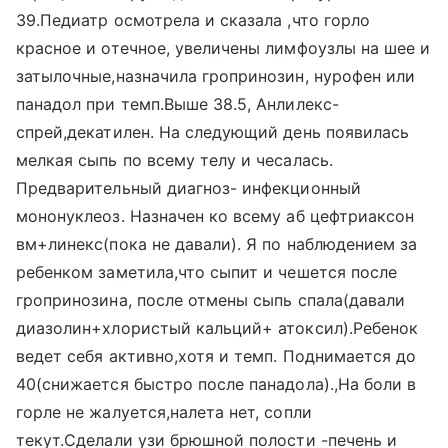
39.Педиатр осмотрела и сказала ,что горло
красное и отечное, увеличены лимфоузлы на шее и
затылочные,назначила гропринозин, нурофен или
панадол при темп.Выше 38.5, Анлилекс-
спрей,декатилен. На следующий день появилась
мелкая сыпь по всему телу и чесалась.
Предварительный диагноз- инфекционный
мононуклеоз. Назначен ко всему аб цефтриаксон
вм+линекс(пока не давали). Я по наблюдением за
ребенком заметила,что сыпит и чешется после
гропринозина, после отмены сыпь спала(давали
диазолин+хлористый кальций+ атоксил).Ребенок
ведет себя активно,хотя и темп. Поднимается до
40(снижается быстро после панадола).,На боли в
горле не жалуется,налета нет, сопли
текут.Сделали узи брюшной полости -печень и