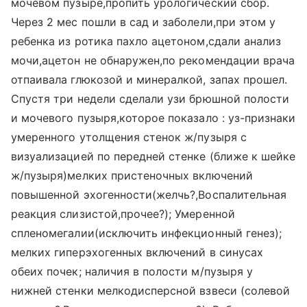
мочевом пузыре,пропить урологический сбор.
Через 2 мес пошли в сад и заболели,при этом у
ребенка из ротика пахло ацетоном,сдали анализ
мочи,ацетон не обнаружен,по рекомендации врача
отпаивала глюкозой и минералкой, запах прошел.
Спустя три недели сделали узи брюшной полости
и мочевого пузыря,которое показало : уз-признаки
умеренного утолщения стенок ж/пузыря с
визуализацией по передней стенке (ближе к шейке
ж/пузыря)мелких пристеночных включений
повышенной эхогенности(желчь?,Воспалительная
реакция слизистой,прочее?); Умеренной
спленомегалии(исключить инфекционный генез);
мелких гиперэхогенных включений в синусах
обеих почек; наличия в полости м/пузыря у
нижней стенки мелкодисперсной взвеси (солевой