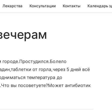
Лекарства
Консультации
Контакты
Календарь з
вечерам
ом городе.Простудился.Болело
адин,таблетки от горла,через 5 дней всё
подниматься температура до
ит.Что вы посоветуете?Может антибиотик