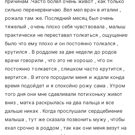
причинам .Часто болел очень живот , как только
сильно перенервничаю .Вел мел врач в италии ,
рожала там же. Последний месяц был очень
тяжелый , очень плохо себя чувствовала , малыш
практически не переставал толкаться , ощущение
было что ему плохо и он постоянно толкался ,
крутился . В роддоме за две недели до родов
врачи говорили , что это не хорошо , что он
постоянно толкается , слишком часто крутится ,
вертится . В итоге породили меня и ждали конда
время подойдет и я спокойно рожу сама . Утром
того дня они мне сдавливали потихоньку живот
вниз , матка раскрылась на два пальца и все
дальше никак . Когда прослушали сердцебиение
малыша , тут же сказала позвонить мужу , чтобы
ехал срочно в роддом , так как они меня везут на