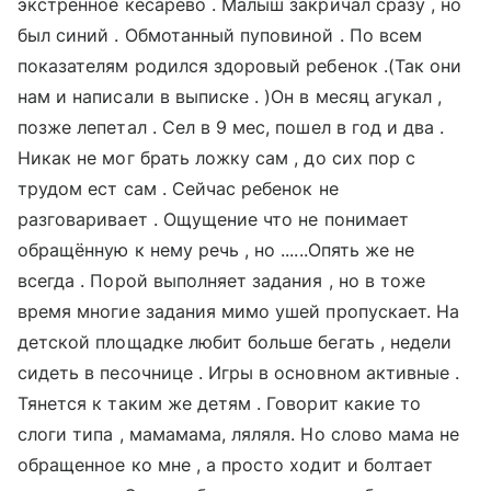
экстренное кесарево . Малыш закричал сразу , но
был синий . Обмотанный пуповиной . По всем
показателям родился здоровый ребенок .(Так они
нам и написали в выписке . )Он в месяц агукал ,
позже лепетал . Сел в 9 мес, пошел в год и два .
Никак не мог брать ложку сам , до сих пор с
трудом ест сам . Сейчас ребенок не
разговаривает . Ощущение что не понимает
обращённую к нему речь , но ......Опять же не
всегда . Порой выполняет задания , но в тоже
время многие задания мимо ушей пропускает. На
детской площадке любит больше бегать , недели
сидеть в песочнице . Игры в основном активные .
Тянется к таким же детям . Говорит какие то
слоги типа , мамамама, ляляля. Но слово мама не
обращенное ко мне , а просто ходит и болтает