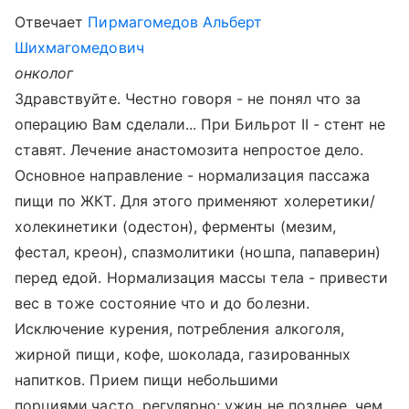
Отвечает
Пирмагомедов Альберт
Шихмагомедович
онколог
Здравствуйте. Честно говоря - не понял что за
операцию Вам сделали... При Бильрот II - стент не
ставят. Лечение анастомозита непростое дело.
Основное направление - нормализация пассажа
пищи по ЖКТ. Для этого применяют холеретики/
холекинетики (одестон), ферменты (мезим,
фестал, креон), спазмолитики (ношпа, папаверин)
перед едой. Нормализация массы тела - привести
вес в тоже состояние что и до болезни.
Исключение курения, потребления алкоголя,
жирной пищи, кофе, шоколада, газированных
напитков. Прием пищи небольшими
порциями,часто, регулярно; ужин не позднее, чем