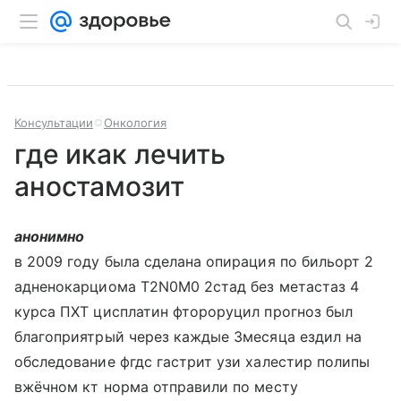
Консультации
Онкология
где икак лечить
аностамозит
анонимно
в 2009 году была сделана опирация по бильорт 2
адненокарциома T2N0M0 2стад без метастаз 4
курса ПХТ цисплатин фтороруцил прогноз был
благоприятрый через каждые 3месяца ездил на
обследование фгдс гастрит узи халестир полипы
вжёчном кт норма отправили по месту