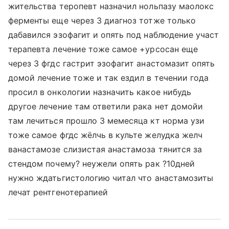
жительства теропевт назначил нольпазу маолокс
ферменты еще через 3 диагноз тотже только
дабавился эзофагит и опять под наблюдение участ
терапевта лечение тоже самое +урсосан еще
через 3 фгдс гастрит эзофагит анастомазит опять
домой лечение тоже и так ездил в течении года
просил в онкологии назначить какое нибудь
другое лечение там ответили рака нет домойи
там лечиться прошло 3 мемесяца кт норма узи
тоже самое фгдс жёлчь в культе желудка желч
ванастамозе слизистая анастамоза тянится за
стендом почему? неужели опять рак ?10дней
нужно ждатьгистологию читал что анастамозиты
лечат рентгенотерапией