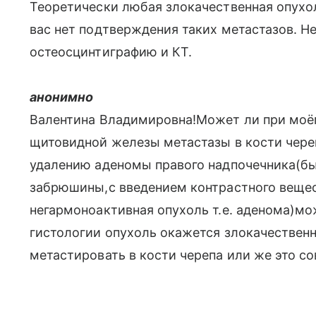
Теоретически любая злокачественная опухол
вас нет подтверждения таких метастазов. 
остеосцинтиграфию и КТ.
анонимно
Валентина Владимировна!Может ли при моём
щитовидной железы метастазы в кости чере
удалению аденомы правого надпочечника(б
забрюшины,с введением контрастного вещес
негармоноактивная опухоль т.е. аденома)мо
гистологии опухоль окажется злокачествен
метастировать в кости черепа или же это со