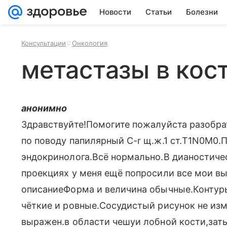
Новости
Статьи
Болезни
Консультации
Онкология
метастазы в кос
анонимно
Здравствуйте!Помогите пожалуйста разобра
по поводу папилярный C-r щ.ж.1 ст.T1N0M0.
эндокринолога.Всё нормально.В дианостичес
проекциях у меня ещё попросили все мои вы
описаниеФорма и величина обычные.Контуры
чёткие и ровные.Сосудистый рисунок не из
выражен.в области чешуи лобной кости,зат