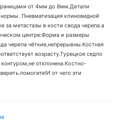
границами от 4мм до 8мм.Детали
х нормы. Пневматизация клиновидной
е за метастазы в кости свода черепа.а
гическом центре:Форма и размеры
да черепа чёткие,непрерывны.Костная
оответствует возрасту.Турецкое седло
 контуром,не отклонена.Костно-
верить.помогите!И от чего эти
на