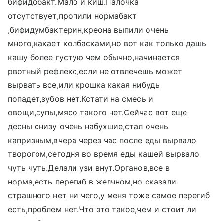
бифидобакт.Мало и киш.Палочка
отсутствует,пропили нормабакт
,бифидумбактерин,креона выпили очень
много,какает колбасками,но вот как только дашь
кашу более густую чем обычно,начинается
рвотный рефлекс,если не отвлечешь может
вырвать все,или крошка какая нибудь
попадет,зубов нет.Кстати на смесь и
овощи,супы,мясо такого нет.Сейчас вот еще
десны снизу очень набухшие,стал очень
капризным,вчера через час после еды вырвало
творогом,сегодня во время еды кашей вырвало
чуть чуть.Делали узи внут.Органов,все в
норма,есть перегиб в желчном,но сказали
страшного нет ни чего,у меня тоже самое перегиб
есть,проблем нет.Что это такое,чем и стоит ли