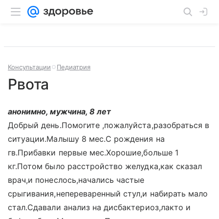
Консультации
Педиатрия
Рвота
анонимно, мужчина, 8 лет
Добрый день.Помогите ,пожалуйста,разобраться в
ситуации.Малышу 8 мес.С рождения на
гв.Прибавки первые мес.Хорошие,больше 1
кг.Потом было расстройство желудка,как сказал
врач,и понеслось,начались частые
срыгивания,непереваренный стул,и набирать мало
стал.Сдавали анализ на дисбактериоз,лакто и