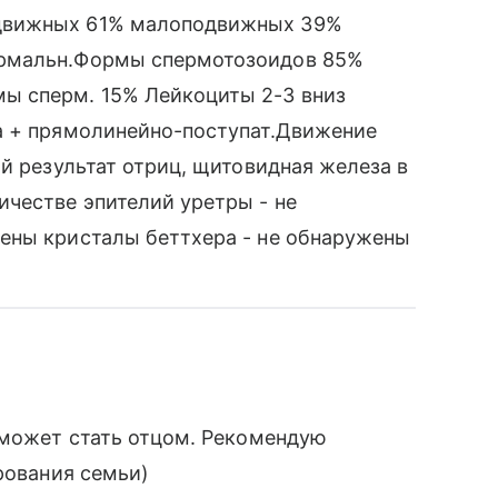
движных 61% малоподвижных 39%
ормальн.Формы спермотозоидов 85%
ы сперм. 15% Лейкоциты 2-3 вниз
а + прямолинейно-поступат.Движение
й результат отриц, щитовидная железа в
честве эпителий уретры - не
ены кристалы беттхера - не обнаружены
 может стать отцом. Рекомендую
рования семьи)