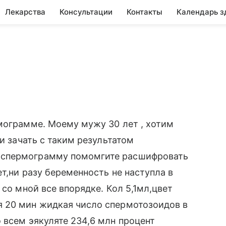
Лекарства
Консультации
Контакты
Календарь з
мограмме. Моему мужу 30 лет , хотим
ли зачать с таким результатом
 спермограмму помомгите расшифровать
ет,ни разу беременность не наступла в
 со мной все впорядке. Кол 5,1мл,цвет
 20 мин жидкая число спермотозоидов в
 всем эякуляте 234,6 млн процент