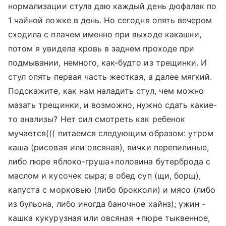
нормализации стула даю каждый день дюфалак по
1 чайной ложке в день. Но сегодня опять вечером
сходила с плачем именно при выходе какашки,
потом я увидела кровь в заднем проходе при
подмывании, немного, как-будто из трещинки. И
стул опять первая часть жесткая, а далее мягкий.
Подскажите, как нам наладить стул, чем можно
мазать трещинки, и возможно, нужно сдать какие-
то анализы? Нет сил смотреть как ребенок
мучается((( питаемся следующим образом: утром
каша (рисовая или овсяная), яички перепилиные,
либо пюре яблоко-груша+половина бутерброда с
маслом и кусочек сыра; в обед суп (щи, борщ),
капуста с морковью (либо брокколи) и мясо (либо
из бульона, либо иногда баночное хайнз); ужин -
кашка кукурузная или овсяная +пюре тыквенное,