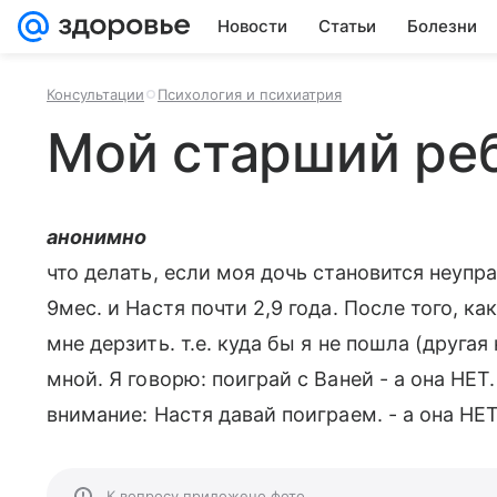
Новости
Статьи
Болезни
Консультации
Психология и психиатрия
Мой старший ре
анонимно
что делать, если моя дочь становится неупр
9мес. и Настя почти 2,9 года. После того, к
мне дерзить. т.е. куда бы я не пошла (другая
мной. Я говорю: поиграй с Ваней - а она НЕТ.
внимание: Настя давай поиграем. - а она НЕТ
К вопросу приложено фото