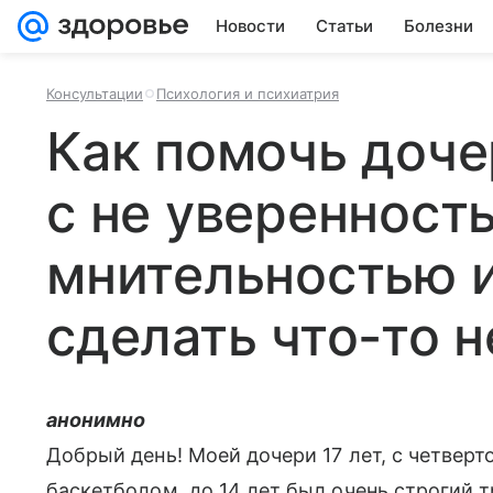
Новости
Статьи
Болезни
Консультации
Психология и психиатрия
Как помочь доче
с не уверенност
мнительностью 
сделать что-то н
анонимно
Добрый день! Моей дочери 17 лет, с четвер
баскетболом, до 14 лет был очень строгий т