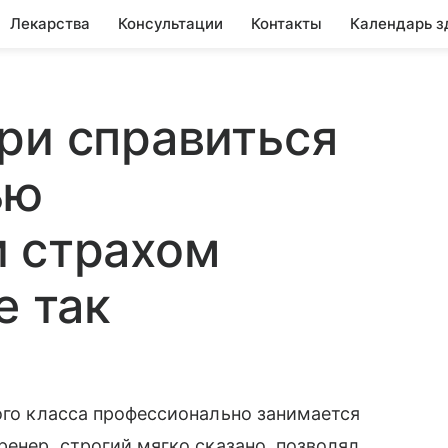
Лекарства
Консультации
Контакты
Календарь з
ри справиться
ью
и страхом
е так
того класса профессионально занимается
ренер, строгий мягко сказано, позволял