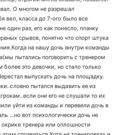
ывал. О многом не разрешал
я вел, класса до 7-ого было все
е один раз, его как понесло, планку
ервных срывов, понятно что спорт штука
ания.Когда на нашу дочь внутри команды
ра(мы пытались поговорить с тренером
ем более это девочки, но стало только
Перестал выпускать дочь на площадку.
ки..словно пытался выдавить ее из
грокам..если они его не слушали то их
шили уйти из команды и перевели дочь в
аль ...но вот психологически дочь не
м окрике тренера или оплошности
с этим справиться.Хотя на тренировках и