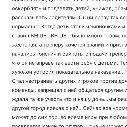
оскорблять и подавлять детей, унижал, обз
рассказывать родителям. Он ни сразу так себ
нормально.Когда дети стали чемпионками и н
ставил ВЫШЕ.. ВЫШЕ... было много травм, н
жестокая, а тренеру хочется званий и призн
начались гонения и байкоты с подачи трене
что он не вправе так вести себя с детьми. Т
хуже.он устроил показательное наказание.. 
Стал настраивать других игроков против доч
команды, запрещал с ней общаться другим и
ждала та же участь что и нашу дочь...мы ре
другой город поехав с ней...Сейчас все норм
может до сих пор..во время игры при любо
появляется какой то ступор и она не может 