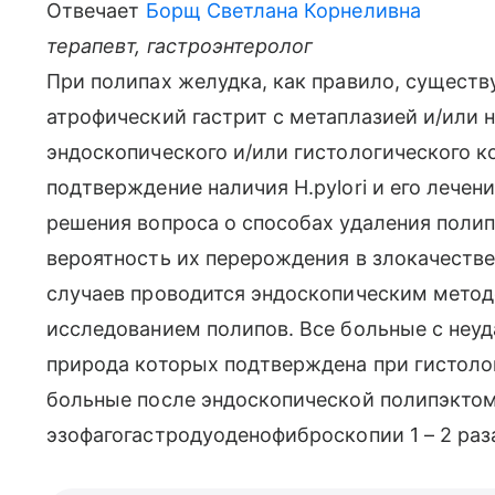
Отвечает
Борщ Светлана Корнеливна
терапевт, гастроэнтеролог
При полипах желудка, как правило, существу
атрофический гастрит с метаплазией и/или
эндоскопического и/или гистологического к
подтверждение наличия H.pylori и его лечен
решения вопроса о способах удаления поли
вероятность их перерождения в злокачеств
случаев проводится эндоскопическим метод
исследованием полипов. Все больные с неу
природа которых подтверждена при гистоло
больные после эндоскопической полипэкто
эзофагогастродуоденофиброскопии 1 – 2 раза