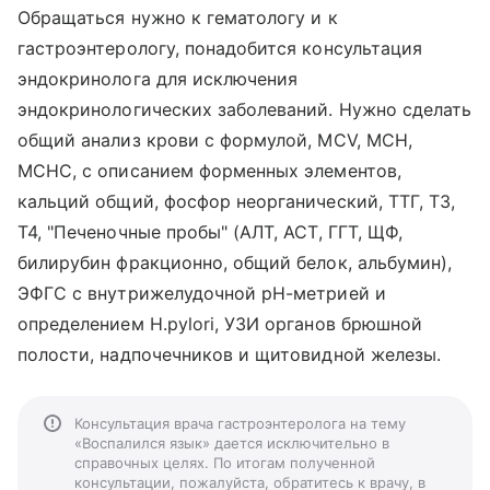
Обращаться нужно к гематологу и к
гастроэнтерологу, понадобится консультация
эндокринолога для исключения
эндокринологических заболеваний. Нужно сделать
общий анализ крови с формулой, MCV, MCH,
MCHC, с описанием форменных элементов,
кальций общий, фосфор неорганический, ТТГ, Т3,
Т4, "Печеночные пробы" (АЛТ, АСТ, ГГТ, ЩФ,
билирубин фракционно, общий белок, альбумин),
ЭФГС с внутрижелудочной рН-метрией и
определением H.pylori, УЗИ органов брюшной
полости, надпочечников и щитовидной железы.
Консультация врача гастроэнтеролога на тему
«Воспалился язык» дается исключительно в
справочных целях. По итогам полученной
консультации, пожалуйста, обратитесь к врачу, в