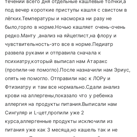
течении всего дня отдельные кашлевые толчки,а
под вечер короткие приступы кашля с свистом в
лёгких.Температуры и насморка ни разу не
было,горло в норме.Ночью кашляет очень-очень
редко.Манту ,анализ на яйцеглист,на флору и
чувствительность-это все в норме.Педиатр
развела руками и отправила сначала к
психиатру,который выписал нам Атаракс
(пропили-не помогло).После назначили нам Эриус,
опять не помогло. Отправили нас к ЛОРу и
Фтизиатру и там все нормально.Сдали анализ
крови на аллергены,показало что у ребенка
аллергия на продукты питания.Выписали нам
Сингуляр и L-цет,пропили уже 2
курса,аллергенные продукты исключили из
питания уже как 3 месяца,но кашель так и не