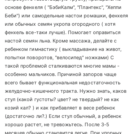
основе фенхеля ( "БэбиКалм", "Плантекс", "Хеппи
Беби") или самодельные настои ромашки, фенхеля
или обычных семян укропа огородного ( хотя
фенхель все-таки лучше). Помогает оправиться
настой семян льна. Кроме массажа, делайте с
ребенком гимнастику ( выкладывание на живот,
попытки поворотов, "велосипед" ножками) С
такой проблемой сталкиваются многие мамы -
особенно мальчиков. Причиной запоров чаще
всего бывает функциональная недостаточность
желудочно-кишечного тракта. Нужно знать, каков
стул (какой густоты? цвет? не твердый? не как
козий кал? ) и как прибавляет в весе ребенок
(достаточно ли?.) Если стул обычный, а ребенок
хорошо растет, не тревожьтесь. После 3-5
месяцев обычно становится легче. При упорных