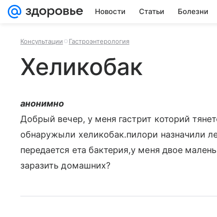
Новости
Статьи
Болезни
Консультации
Гастроэнтерология
Хеликобак
анонимно
Добрый вечер, у меня гастрит которий тяне
обнаружыли хеликобак.пилори назначили ле
передается ета бактерия,у меня двое маленьк
заразить домашних?