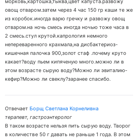
морковь,картошка,тыква,цвет капуста.развожу
овощ отваром.затем через 4 час 150 гр каши те же
из коробок.иногда варю гречку и развожу овощ
отваром.на ночь смесь иногда ночью тоже часа в
2 смесь.стул крутой.капрология немного
непереваренного крахмала,на дисбактериоз-
кишечная палочка 900,золот стаф .почему круто
какает?воду пьем кипяченую много.можно ли в
этом возрасте сырую воду?Можно ли эвиталию-
кефир?Можно ли свеклу?заранее спасибо.
Отвечает
Борщ Светлана Корнеливна
терапевт, гастроэнтеролог
В таком возрасте нельзя пить сырую воду. Творог
в количестве 50 г давать не раньше 1 года. В этом