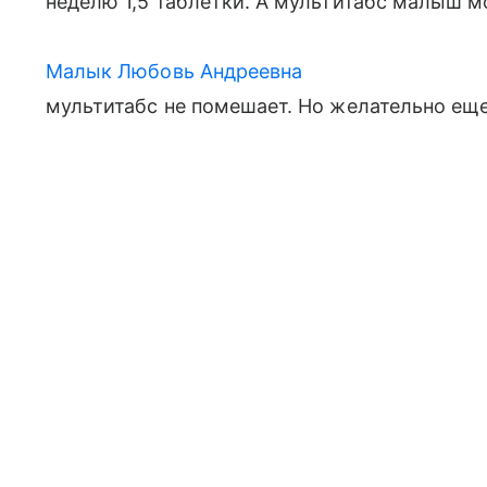
неделю 1,5 таблетки. А мультитабс малыш м
Малык Любовь Андреевна
мультитабс не помешает. Но желательно еще 