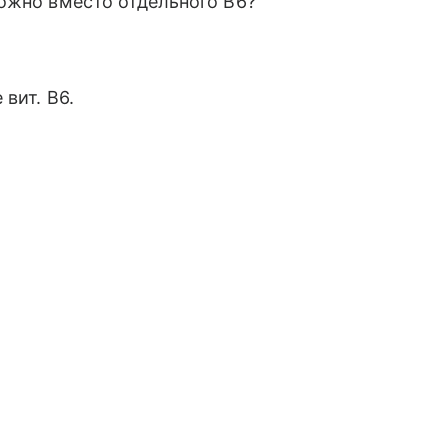
ожно вместо отдельного В6?
вит. В6.