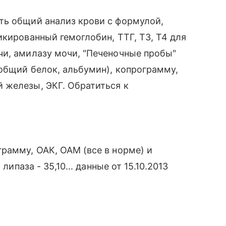
ть общий анализ крови с формулой,
икированный гемоглобин, ТТГ, Т3, Т4 для
чи, амилазу мочи, "Печеночные пробы"
 общий белок, альбумин), копрограмму,
 железы, ЭКГ. Обратиться к
рамму, ОАК, ОАМ (все в норме) и
липаза - 35,10... данные от 15.10.2013