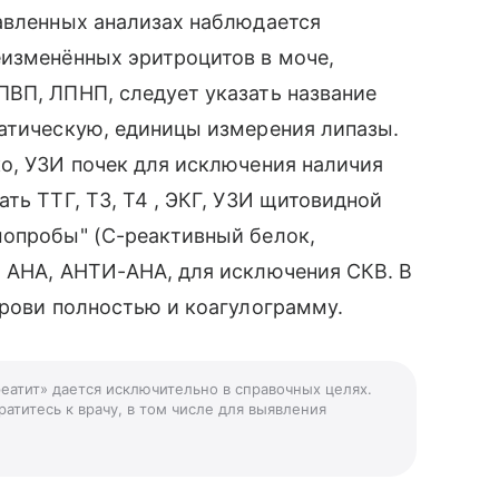
тавленных анализах наблюдается
еизменённых эритроцитов в моче,
ПВП, ЛПНП, следует указать название
еатическую, единицы измерения липазы.
о, УЗИ почек для исключения наличия
ть ТТГ, Т3, Т4 , ЭКГ, УЗИ щитовидной
мопробы" (С-реактивный белок,
, АНА, АНТИ-АНА, для исключения СКВ. В
крови полностью и коагулограмму.
реатит» дается исключительно в справочных целях.
атитесь к врачу, в том числе для выявления