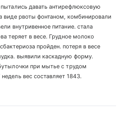
. пытались давать антирефлюксовую
 в виде рвоты фонтаном, комбинировали
вели внутривенное питание. стала
ова теряет в весе. Грудное молоко
сбактериоза пройден. потеря в весе
лудка. выявили каскадную форму.
 бутылочки при мытье с трудом
 недель вес составляет 1843.