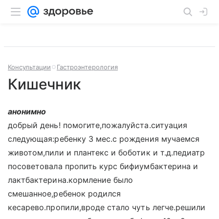
Консультации
Гастроэнтерология
Кишечник
анонимно
добрый день! помогите,пожалуйста.ситуация
следующая:ребенку 3 мес.с рождения мучаемся
животом,пили и плантекс и боботик и т.д.педиатр
посоветовала пропить курс бифиумбактерина и
лактбактерина.кормление было
смешанное,ребенок родился
кесарево.пропили,вроде стало чуть легче.решили