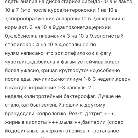
сдать анализ на дисбактариоз:бифидо-10 в 9 лакто
10 в 7 (это после курса)энтерококки 1 на 10 в
7,спорообразующие анаэробы 10 в 7,эшерехии с
норм.акт. 3 на 10 в 9,дактозонег.эщерихии
0,клебсиелла пневмания 3 на 10 в 9.золотистый
стафилокок 4 на 10 в 4,остальное по
нулям.написано что зол.стафилокок к фагу
чувствит.,кдебсиела к фагам устойчива.живот
болел ужасно,кричал круглосуточно,особенно
после еды. лечились:мотилиум 1-6 3 недели,креон
в каждле кормление 1-3 капсулы 2
недели,колипротейный бактероофаг. Лучше не
стало,кал был зеленый.пошли к другому
врачу,сдали копрологию. Рез-т: детрит +++,
жирные кислоты +++,мыла ++,бактерии (слово
йодофильные зачеркнуто),слизь + .остальное