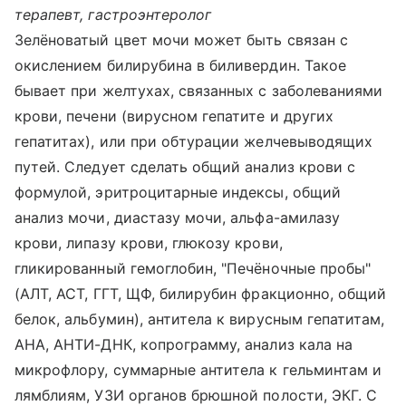
терапевт, гастроэнтеролог
Зелёноватый цвет мочи может быть связан с
окислением билирубина в биливердин. Такое
бывает при желтухах, связанных с заболеваниями
крови, печени (вирусном гепатите и других
гепатитах), или при обтурации желчевыводящих
путей. Следует сделать общий анализ крови с
формулой, эритроцитарные индексы, общий
анализ мочи, диастазу мочи, альфа-амилазу
крови, липазу крови, глюкозу крови,
гликированный гемоглобин, "Печёночные пробы"
(АЛТ, АСТ, ГГТ, ЩФ, билирубин фракционно, общий
белок, альбумин), антитела к вирусным гепатитам,
АНА, АНТИ-ДНК, копрограмму, анализ кала на
микрофлору, суммарные антитела к гельминтам и
лямблиям, УЗИ органов брюшной полости, ЭКГ. С