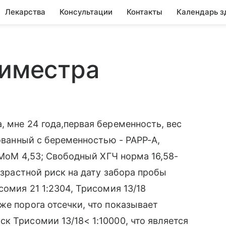
Лекарства
Консультации
Контакты
Календарь з
риместра
, мне 24 года,первая беременность, вес
рованный с беременностью - РАРР-А,
р.МоМ 4,53; Свободный ХГЧ норма 16,58-
озрастной риск на дату забора пробы
сомия 21 1:2304, Трисомия 13/18
же порога отсечки, что показывает
к Трисомии 13/18< 1:10000, что является