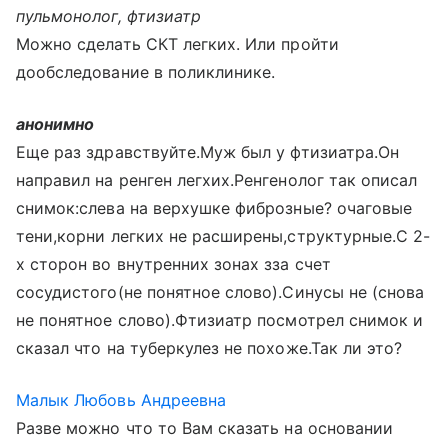
пульмонолог, фтизиатр
Можно сделать СКТ легких. Или пройти
дообследование в поликлинике.
анонимно
Еще раз здравствуйте.Муж был у фтизиатра.Он
направил на ренген легхих.Ренгенолог так описал
снимок:слева на верхушке фиброзные? очаговые
тени,корни легких не расширены,структурные.С 2-
х сторон во внутренних зонах зза счет
сосудистого(не понятное слово).Синусы не (снова
не понятное слово).Фтизиатр посмотрел снимок и
сказал что на туберкулез не похоже.Так ли это?
Малык Любовь Андреевна
Разве можно что то Вам сказать на основании