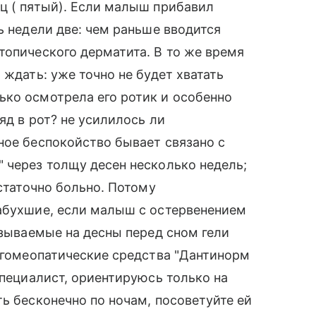
ц ( пятый). Если малыш прибавил
ь недели две: чем раньше вводится
топического дерматита. В то же время
 ждать: уже точно не будет хватать
ько осмотрела его ротик и особенно
яд в рот? не усилилось ли
ное беспокойство бывает связано с
 через толщу десен несколько недель;
остаточно больно. Потому
набухшие, если малыш с остервенением
азываемые на десны перед сном гели
е гомеопатические средства "Дантинорм
специалист, ориентируюсь только на
ь бесконечно по ночам, посоветуйте ей