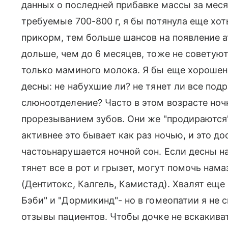
данных о последней прибавке массы за меся
требуемые 700-800 г, я бы потянула еще хот
прикорм, тем больше шансов на появление а
дольше, чем до 6 месяцев, тоже не советуют
только маминого молока. Я бы еще хорошен
десны: не набухшие ли? не тянет ли все подр
слюноотделение? Часто в этом возрасте ноч
прорезыванием зубов. Они же "продираются"
активнее это бывает как раз ночью, и это д
частоьнарушается ночной сон. Если десны 
тянет все в рот и грызет, могут помочь нам
(Дентитокс, Калгель, Камистад). Хвалят ещ
Бэби" и "Дормикинд"- но в гомеопатии я не 
отзывы пациентов. Чтобы дочке не вскакиват