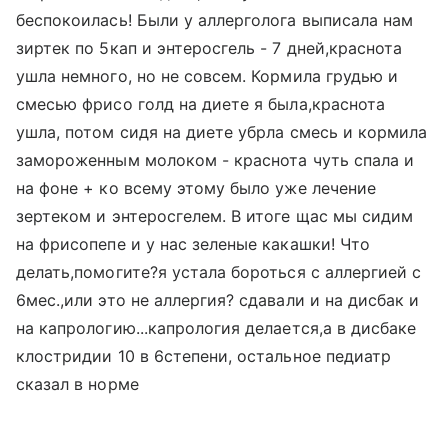
беспокоилась! Были у аллерголога выписала нам
зиртек по 5кап и энтеросгель - 7 дней,краснота
ушла немного, но не совсем. Кормила грудью и
смесью фрисо голд на диете я была,краснота
ушла, потом сидя на диете убрла смесь и кормила
замороженным молоком - краснота чуть спала и
на фоне + ко всему этому было уже лечение
зертеком и энтеросгелем. В итоге щас мы сидим
на фрисопепе и у нас зеленые какашки! Что
делать,помогите?я устала бороться с аллергией с
6мес.,или это не аллергия? сдавали и на дисбак и
на капрологию...капрология делается,а в дисбаке
клостридии 10 в 6степени, остальное педиатр
сказал в норме