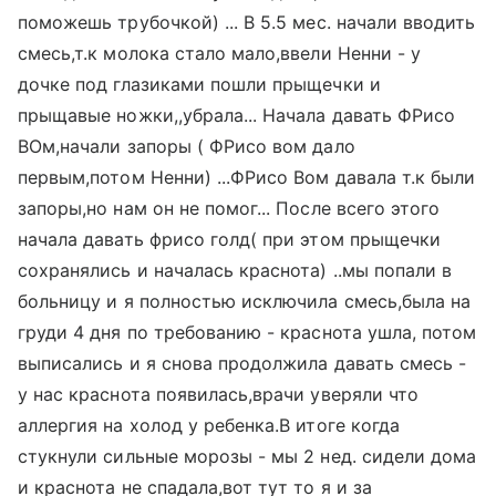
поможешь трубочкой) ... В 5.5 мес. начали вводить
смесь,т.к молока стало мало,ввели Ненни - у
дочке под глазиками пошли прыщечки и
прыщавые ножки,,убрала... Начала давать ФРисо
ВОм,начали запоры ( ФРисо вом дало
первым,потом Ненни) ...ФРисо Вом давала т.к были
запоры,но нам он не помог... После всего этого
начала давать фрисо голд( при этом прыщечки
сохранялись и началась краснота) ..мы попали в
больницу и я полностью исключила смесь,была на
груди 4 дня по требованию - краснота ушла, потом
выписались и я снова продолжила давать смесь -
у нас краснота появилась,врачи уверяли что
аллергия на холод у ребенка.В итоге когда
стукнули сильные морозы - мы 2 нед. сидели дома
и краснота не спадала,вот тут то я и за