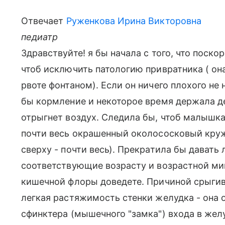
Отвечает
Руженкова Ирина Викторовна
педиатр
Здравствуйте! я бы начала с того, что поско
чтоб исключить патологию привратника ( она 
рвоте фонтаном). Если он ничего плохого не
бы кормление и некоторое время держала де
отрыгнет воздух. Следила бы, чтоб малышка
почти весь окрашенный околососковый кру
сверху - почти весь). Прекратила бы давать
соответствующие возрасту и возрастной мик
кишечной флоры доведете. Причиной срыгива
легкая растяжимость стенки желудка - она о
сфинктера (мышечного "замка") входа в жел