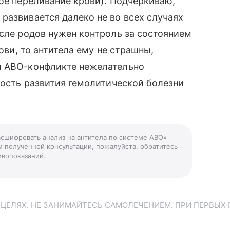
ное переливание крови). Подчёркиваю,
развивается далеко не во всех случаях
осле родов нужен контроль за состоянием
рови, то антитела ему не страшны,
и АВО-конфликте нежелательно
тность развития гемолитической болезни
асшифровать анализ на антитела по системе АВО»
м полученной консультации, пожалуйста, обратитесь
ивопоказаний.
ЕЛЯХ. НЕ ЗАНИМАЙТЕСЬ САМОЛЕЧЕНИЕМ. ПРИ ПЕРВЫХ 