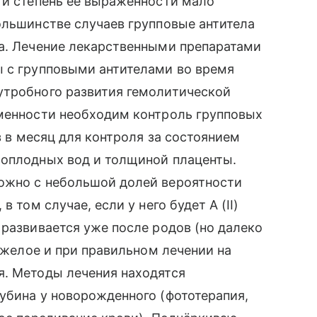
 и степень ее выраженности мало
ольшинстве случаев групповые антитела
да. Лечение лекарственными препаратами
ы с групповыми антителами во время
утробного развития гемолитической
еменности необходим контроль групповых
з в месяц для контроля за состоянием
лоплодных вод и толщиной плаценты.
ожно с небольшой долей вероятности
 том случае, если у него будет А (II)
 развивается уже после родов (но далеко
тяжелое и при правильном лечении на
я. Методы лечения находятся
убина у новорожденного (фототерапия,