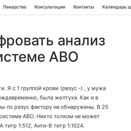
Лекарства
Консультации
Контакты
Календарь з
фровать анализ
системе АВО
. Я с 1 группой крови (резус -) , у мужа
реждевременно, была желтуха. Как и в
ы по резус фактору не обнаружены. В 25
о системе АВО. Никто толком не может
титр 1:512, Анти-В титр 1:1024.