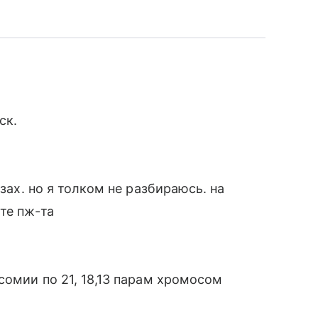
ск.
изах. но я толком не разбираюсь. на
те пж-та
сомии по 21, 18,13 парам хромосом