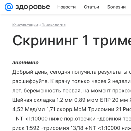
Новости
Статьи
Болезни
Консультации
Гинекология
Скрининг 1 трим
анонимно
Добрый день, сегодня получила результаты 
расшифруйте. К врачу только через 2 недели,
лет. беременность первая, на момент прохож
Шейная складка 1,2 мм 0,89 мом БПР 20 мм Х
4,52 Мед/мл 1,71 скорр.МоМ Трисомии 21 Рис
+NT <1:10000 ниже пор.отсечки -двойной тес
риск 1:592 -трисомия 13/18 +NT <1:10000 ни