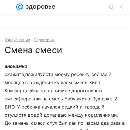
Консультации
Педиатрия
Смена смеси
анонимно
скажите,пожалуйста,моему ребенку сейчас 7
месяцев.с рождения кушаем смесь Хипп
Комфорт,сейчас(по причине дороговизны
смеси)перешли на смесь Бабушкино Лукошко-2
БИО. У ребенка начался редкий и твердый
стул,хотя водой допаиваю между кормлениями.
До замены смеси стул был как по часам два раза в