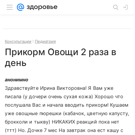
Консультации
Педиатрия
Прикорм Овощи 2 раза в
день
анонимно
Здравствуйте Ирина Викторовна! Я Вам уже
писала (у дочери очень сухая кожа) Хорошо что
послушала Вас и начала вводить прикорм! Кушаем
уже овощные пюрешки (кабачок, цветную капусту,
брокколи и тыкву) НИКАКИХ реакций пока нет
(ттт) Но. Дочке 7 мес На завтрак она ест кашу с