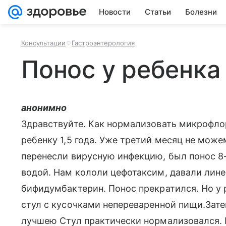
Новости
Статьи
Болезни
Консультации
Гастроэнтерология
Понос у ребенка
анонимно
Здравствуйте. Как нормализовать микрофл
ребенку 1,5 года. Уже третий месяц не може
перенесли вирусную инфекцию, был понос 8-1
водой. Нам кололи цефотаксим, давали линек
бифидумбактерин. Понос прекратился. Но у
стул с кусочками непереваренной пищи.Зат
лучшею Стул практически нормализовался. 