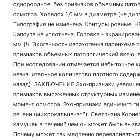
однорордное, без признаков объемных пато
осмотра. Холедох 1,6 мм в диаметре (не 
Типография не изменена. Контуры ровные, Н
Капсула не уплотнена. Головка - экранирован
мм.(!). Эхогенность изоэхогенна паренхеме 
признаков объемных патологический включе
При исследовании отмечается избыточное ко
незначительное количество плотного содерж
назад). ЗАКЛЮЧЕНИЕ Эхо-признаки увеличен
признаков выраженных структурных изменен
момент осмотра. Эхо-признаки единичнго ги
печени (микрокальценат?). Светлнана Корнел
камушек в печени? чем он может быть вызва
Почему может так медленно перевариватьс