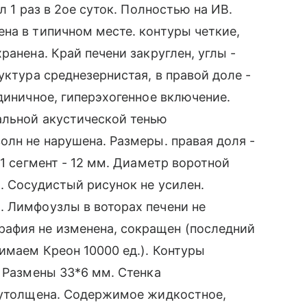
л 1 раз в 2ое суток. Полностью на ИВ.
на в типичном месте. контуры четкие,
ранена. Край печени закруглен, углы -
уктура среднезернистая, в правой доле -
диничное, гиперэхогенное включение.
альной акустической тенью
олн не нарушена. Размеры. правая доля -
 1 сегмент - 12 мм. Диаметр воротной
. Сосудистый рисунок не усилен.
. Лимфоузлы в воторах печени не
афия не изменена, сокращен (последний
имаем Креон 10000 ед.). Контуры
. Размены 33*6 мм. Стенка
е утолщена. Содержимое жидкостное,