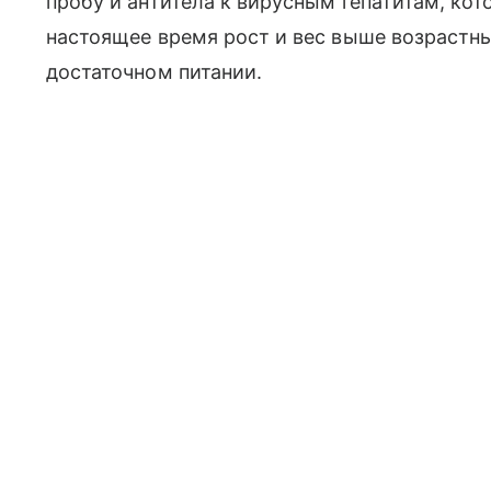
пробу и антитела к вирусным гепатитам, кот
настоящее время рост и вес выше возрастны
достаточном питании.