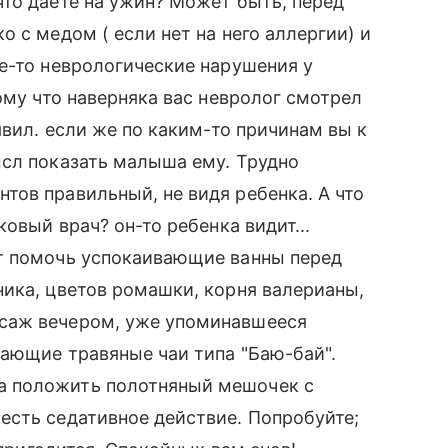
то даете на ужин? Может быть, перед
 с медом ( если нет на него аллергии) и
е-то неврологические нарушения у
ому что наверняка вас невролог смотрел
явил. если же по каким-то причинам вы к
ысл показать малыша ему. Трудно
ов правильный, не видя ребенка. А что
овый врач? он-то ребенка видит...
т помочь успокаивающие ванны перед
ика, цветов ромашки, корня валерианы,
саж вечером, уже упоминавшееся
ающие травяные чаи типа "Баю-бай".
а положить полотняный мешочек с
есть седативное действие. Попробуйте;