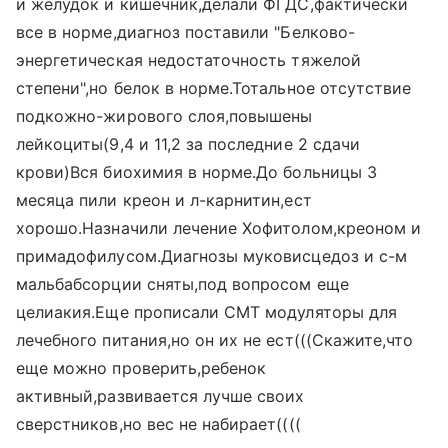
и желудок и кишечник,делали ФГДС,фактически
все в норме,диагноз поставили "Белково-
энергетическая недостаточность тяжелой
степени",но белок в норме.Тотальное отсутствие
подкожно-жирового слоя,повышены
лейкоциты(9,4 и 11,2 за последние 2 сдачи
крови)Вся биохимия в норме.До больницы 3
месяца пили креон и л-карнитин,ест
хорошо.Назначили лечение Хофитолом,креоном и
примадофилусом.Диагнозы муковисцедоз и с-м
мальбабсорции сняты,под вопросом еще
целиакия.Еще прописали СМТ модуляторы для
лечебного питания,но он их не ест(((Скажите,что
еще можно проверить,ребенок
активный,развивается лучше своих
сверстников,но вес не набирает((((