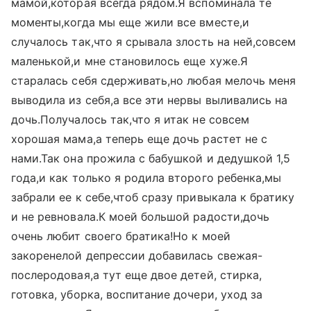
мамой,которая всегда рядом.Я вспоминала те
моменты,когда мы еще жили все вместе,и
случалось так,что я срывала злость на ней,совсем
маленькой,и мне становилось еще хуже.Я
старалась себя сдерживать,но любая мелочь меня
выводила из себя,а все эти нервы выливались на
дочь.Получалось так,что я итак не совсем
хорошая мама,а теперь еще дочь растет не с
нами.Так она прожила с бабушкой и дедушкой 1,5
года,и как только я родила второго ребенка,мы
забрали ее к себе,чтоб сразу привыкала к братику
и не ревновала.К моей большой радости,дочь
очень любит своего братика!Но к моей
закоренелой депрессии добавилась свежая-
послеродовая,а тут еще двое детей, стирка,
готовка, уборка, воспитание дочери, уход за