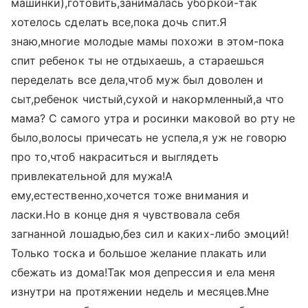
машинки),готовить,занималась уборкой-так
хотелось сделать все,пока дочь спит.Я
знаю,многие молодые мамы похожи в этом-пока
спит ребенок ты не отдыхаешь, а стараешься
переделать все дела,чтоб муж был доволен и
сыт,ребенок чистый,сухой и накормленный,а что
мама? С самого утра и росинки маковой во рту не
было,волосы причесать не успела,я уж не говорю
про то,чтоб накраситься и выглядеть
привлекательной для мужа!А
ему,естественно,хочется тоже внимания и
ласки.Но в конце дня я чувствовала себя
загнанной лошадью,без сил и каких-либо эмоций!
Только тоска и большое желание плакать или
сбежать из дома!Так моя депрессия и ела меня
изнутри на протяжении недель и месяцев.Мне