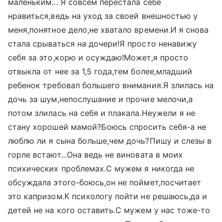
маленьким... Я совсем перестала себе
нравиться,ведь на уход за своей внешностью у
меня,понятное дело,не хватало времени.И я снова
стала срываться на дочери!Я просто ненавижу
себя за это,корю и осуждаю!Может,я просто
отвыкла от нее за 1,5 года,тем более,младший
ребенок требовал большего внимания.Я злилась на
дочь за шум,непослушание и прочие мелочи,а
потом злилась на себя и плакала.Неужели я не
стану хорошей мамой?Боюсь спросить себя-а не
люблю ли я сына больше,чем дочь?Пишу и слезы в
горле встают...Она ведь не виновата в моих
психических проблемах.С мужем я никогда не
обсуждала этого-боюсь,он не поймет,посчитает
это капризом.К психологу пойти не решаюсь,да и
детей не на кого оставить.С мужем у нас тоже-то