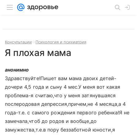
Консультации
Психология и психиатрия
Я плохая мама
анонимно
Здравствуйте!Пишет вам мама двоих детей-
дочери 4,5 года и сыну 4 мес.У меня вот какая
проблема-я считаю,что у меня затянувшаяся
послеродовая депрессия,причем,не 4 месяца,а 4
года-т.е. с самого рождения первого ребенка!Я не
замечала,чтоб до родов и вообще,до
замужества,т.е.в пору беззаботной юности,я