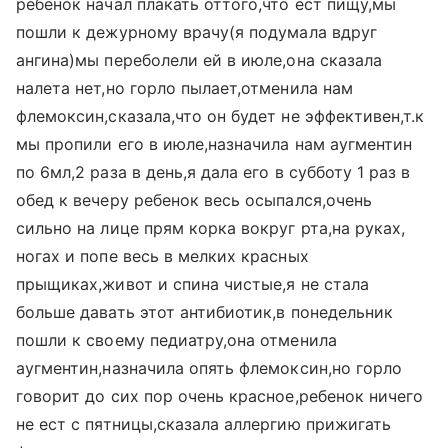
ребенок начал плакать оттого,что ест пищу,мы
пошли к дежурному врачу(я подумала вдруг
ангина)мы переболели ей в июле,она сказала
налета нет,но горло пылает,отменила нам
флемоксин,сказала,что он будет не эффективен,т.к
мы пропили его в июле,назначила нам аугментин
по 6мл,2 раза в день,я дала его в субботу 1 раз в
обед к вечеру ребенок весь осыпался,очень
сильно на лице прям корка вокруг рта,на руках,
ногах и попе весь в мелких красных
прыщиках,живот и спина чистые,я не стала
больше давать этот антибиотик,в понедельник
пошли к своему педиатру,она отменила
аугментин,назначила опять флемоксин,но горло
говорит до сих пор очень красное,ребенок ничего
не ест с пятницы,сказала аллергию прижигать