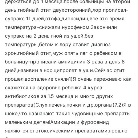
держаться до 1 месяца.после больницы на второй
день гнойный отит двухсторонний,лор прописал-
супракс 11 дней,отофа,диоксидин,все это время
температура-снижали нурофеном.Закончили
супракс на 2 день гной из ушей,без
температуры,бегом к лору ставит диагноз
хрон.гнойный отит,муж опять лег с ребенком в
больницу-прописали ампицилин 3 раза в день 8
дней,називин в нос,ципролет в уши.Сейчас отит
прошел,воспаление сняли1)Я очень переживаю как
скажется на здоровье ребенка 4 курса
антибиотиков за 1.5 месяца и много других
препаратов(Слух,печень,почки и др.органы)?.2)Я в
шоке,что назначают такие чудовищные препараты
маленьким детям!Амикацин и фуросемид
являются ототоксическими препаратами,прошло