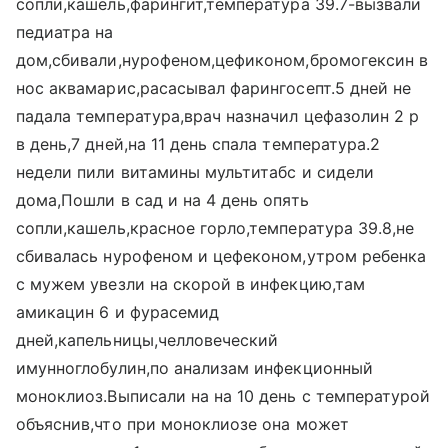
сопли,кашель,фарингит,температура 39.7-вызвали
педиатра на
дом,cбивали,нурофеном,цефиконом,бромогексин в
нос аквамарис,расасывал фарингосепт.5 дней не
падала температура,врач назначил цефазолин 2 р
в день,7 дней,на 11 день спала температура.2
недели пили витамины мультитабс и сидели
дома,Пошли в сад и на 4 день опять
сопли,кашель,красное горло,температура 39.8,не
сбивалась нурофеном и цефеконом,утром ребенка
с мужем увезли на скорой в инфекцию,там
амикацин 6 и фурасемид
дней,капельницы,челловеческий
имунноглобулин,по анализам инфекционный
моноклиоз.Выписали на на 10 день с температурой
объяснив,что при моноклиозе она может