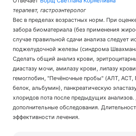
Отвечает
Борщ Светлана Корнеливна
терапевт, гастроэнтеролог
Вес в пределах возрастных норм. При оценк
забора биоматериала (без применения жиро
случае правильной сдачи анализа следует и
поджелудочной железы (синдрома Швахмана,
Сделать общий анализ крови, эритроцитарн
диастазу мочи, амилазу крови, липазу крови
гемоглобин, "Печёночные пробы" (АЛТ, АСТ,
белок, альбумин), панкреатическую эластазу
хлоридов пота после предыдущих анализов.
дополнительные обследования. Длительность
эффективности лечения.