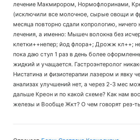
лечение Макмирором, Нормофлоринами, Крео
(исключили все молочное, сырые овощи и фру
месяца повторно сдали копрологию, ничего н
лечения, а именно: Мышеч волокна без исчер
клетки++непер; йод флора+; Дрожж кл++; н
пока даю стул 1 раз в день более оформленн
жидкий и учащается. Гастроэнтеролог никак
Нистатина и физиотерапии лазером и явку че
анализах улучшений нет, а через 2-3 мес м
дальше Креон и по какой схеме? Как нам во
железы и Вообще Жкт? О чем говорят рез-т