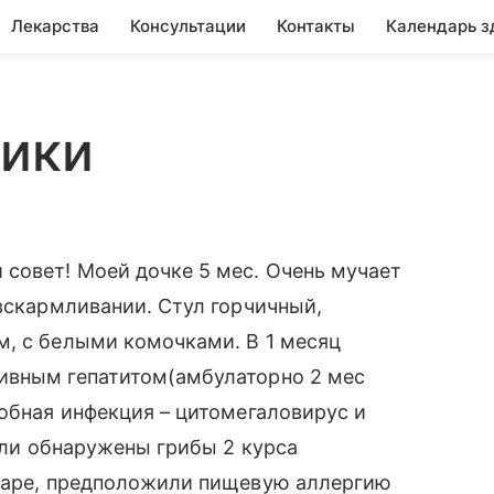
Лекарства
Консультации
Контакты
Календарь з
лики
совет! Моей дочке 5 мес. Очень мучает
 вскармливании. Стул горчичный,
м, с белыми комочками. В 1 месяц
ивным гепатитом(амбулаторно 2 мес
робная инфекция – цитомегаловирус и
были обнаружены грибы 2 курса
онаре, предположили пищевую аллергию