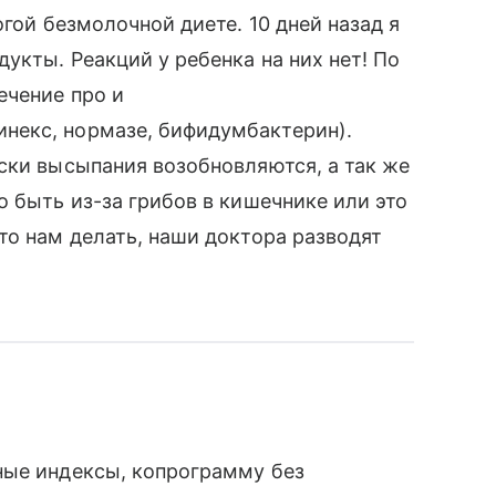
огой безмолочной диете. 10 дней назад я
укты. Реакций у ребенка на них нет! По
ечение про и
некс, нормазе, бифидумбактерин).
ски высыпания возобновляются, а так же
о быть из-за грибов в кишечнике или это
то нам делать, наши доктора разводят
ные индексы, копрограмму без