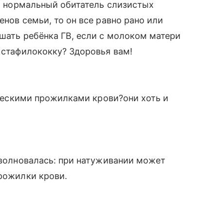
 - нормальный обитатель слизистых
енов семьи, то он все равно рано или
ишать ребёнка ГВ, если с молоком матери
у стафилококку? Здоровья вам!
дическими прожилками крови?они хоть и
е волновалась: при натуживании может
прожилки крови.