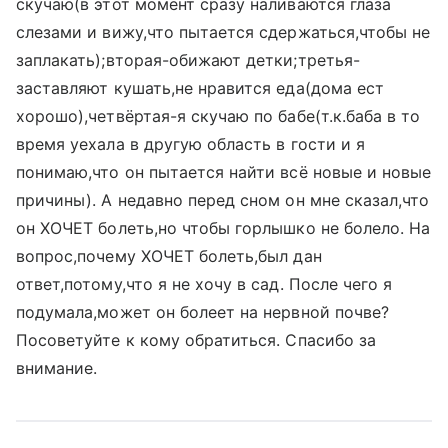
скучаю(в этот момент сразу наливаются глаза
слезами и вижу,что пытается сдержаться,чтобы не
заплакать);вторая-обижают детки;третья-
заставляют кушать,не нравится еда(дома ест
хорошо),четвёртая-я скучаю по бабе(т.к.баба в то
время уехала в другую область в гости и я
понимаю,что он пытается найти всё новые и новые
причины). А недавно перед сном он мне сказал,что
он ХОЧЕТ болеть,но чтобы горлышко не болело. На
вопрос,почему ХОЧЕТ болеть,был дан
ответ,потому,что я не хочу в сад. После чего я
подумала,может он болеет на нервной почве?
Посоветуйте к кому обратиться. Спасибо за
внимание.