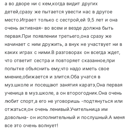
а во дворе ни с кем,когда видит других
детей,сразу же пытается увести нас в другое
место.Играет только с сестрой,ей 9,5 лет и она
очень активная- во всем и везде должна быть
первая.При появлении третьего,она сразу же
начинает с ним дружить, а внук не участвует ни в
каких играх с ними.В разговорах он всегда ждет,
что ответит сестра и повторяет сказанное,при
попытке объяснить ему,что надо иметь свое
мнение,обижается и злится.Оба учатся в
муз.школе и посещают занятия каратэ,Она первая
ученица в муз.школе, а он второгодник.Она очень
любит спорт,а его не уговоришь -подтянуться или
отжаться,он очень ленивый.Учительница им
довольна- он исполнительный и послушный.А меня
все это очень волнует!