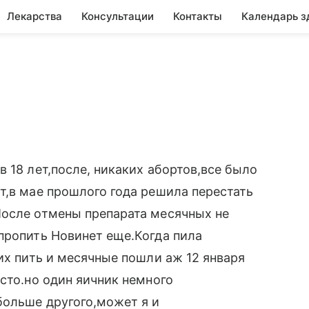
Лекарства
Консультации
Контакты
Календарь з
 18 лет,после, никаких абортов,все было
т,в мае прошлого года решила перестать
После отмены препарата месячных не
пропить Новинет еще.Когда пила
их пить и месячные пошли аж 12 января
сто.но один яичник немного
больше другого,может я и