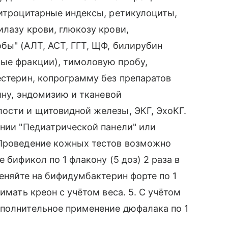
ритроцитарные индексы, ретикулоциты,
илазу крови, глюкозу крови,
бы" (АЛТ, АСТ, ГГТ, ЩФ, билирубин
вые фракции), тимоловую пробу,
естерин, копрограмму без препаратов
дину, эндомизию и тканевой
ости и щитовидной железы, ЭКГ, ЭхоКГ.
ении "Педиатрической панели" или
 Проведение кожных тестов возможно
 бификол по 1 флакону (5 доз) 2 раза в
меняйте на бифидумбактерин форте по 1
имать креон с учётом веса. 5. С учётом
ополнительное применение дюфалака по 1