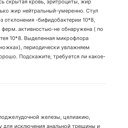
ь скрытая кровь, эритроциты, жир
ько жир нейтральный-умеренно. Стул
оз отклонения -бифидобактерии 10*8,
. ферм. активностью-не обнаружена ( по
тея 10*8. Выделенная микрофлора
на ножках), периодически увлажняем
орошо. Подскажите, требуется ли какое-
 поджелудочной железы, целиакию,
гу для исключения анальной трещины и