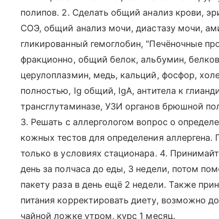
полипов. 2. Сделать общий анализ крови, э
СОЭ, общий анализ мочи, диастазу мочи, ам
гликированный гемоглобин, "Печёночные про
фракционно, общий белок, альбумин, белко
церулоплазмин, медь, кальций, фосфор, хол
полностью, Ig общий, IgА, антитела к глиан
трансглутаминазе, УЗИ органов брюшной пол
3. Решать с аллергологом вопрос о определ
кожных тестов для определения аллергена.
только в условиях стационара. 4. Принимайте
день за полчаса до еды, 3 недели, потом по
пакету раза в день ещё 2 недели. Также прин
питания корректировать диету, возможно д
чайной ложке утром, курс 1 месяц.